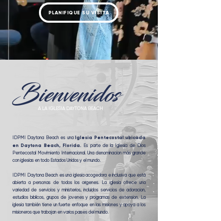
PLANIFIQUE SU VISITA
Bienvenidos
A LA IGLESIA DAYTONA BEACH
Iglesia Pentecostal ubicada
IDPMI Daytona Beach es una
en Daytona Beach, Florida.
Es parte de la Iglesia de Dios
Pentecostal Movimiento Internacional. Una denominación más grande
con iglesias en todo Estados Unidos y el mundo.
IDPMI Daytona Beach es una iglesia acogedora e inclusiva que está
abierta a personas de todos los orígenes. La iglesia ofrece una
variedad de servicios y ministerios, incluidos servicios de adoración,
estudios bíblicos, grupos de jóvenes y programas de extensión. La
iglesia también tiene un fuerte enfoque en las misiones y apoya a los
misioneros que trabajan en varios países del mundo.