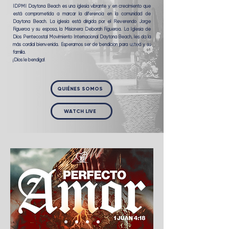
IDPMI Daytona Beach es una iglesia vibrante y en crecimiento que
está comprometida a marcar la diferencia en la comunidad de
Daytona Beach. La iglesia está dirigida por el Reverendo Jorge
Figueroa y su esposa, la Misionera Deborah Figueroa. La Iglesia de
Dios Pentecostal Movimiento Internacional Daytona Beach, les da la
más cordial bienvenida. Esperamos ser de bendición para usted y su
familia.
¡Dios le bendiga!
QUIÉNES SOMOS
WATCH LIVE