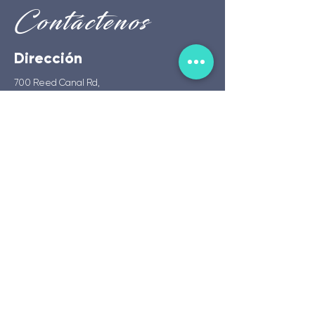
Contáctenos
Dirección
700 Reed Canal Rd,
South Daytona, FL 32119
Número Teléfonico
(203) 500-0605
(386) 265-5199
Correo Electronico
idpmidaytonabeach2023@gmail.com
¡VEN A VISITARNOS!